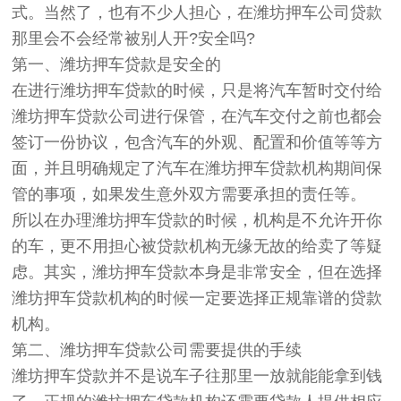
式。当然了，也有不少人担心，在潍坊押车公司贷款
那里会不会经常被别人开?安全吗?
第一、潍坊押车贷款是安全的
在进行潍坊押车贷款的时候，只是将汽车暂时交付给
潍坊押车贷款公司进行保管，在汽车交付之前也都会
签订一份协议，包含汽车的外观、配置和价值等等方
面，并且明确规定了汽车在潍坊押车贷款机构期间保
管的事项，如果发生意外双方需要承担的责任等。
所以在办理潍坊押车贷款的时候，机构是不允许开你
的车，更不用担心被贷款机构无缘无故的给卖了等疑
虑。其实，潍坊押车贷款本身是非常安全，但在选择
潍坊押车贷款机构的时候一定要选择正规靠谱的贷款
机构。
第二、潍坊押车贷款公司需要提供的手续
潍坊押车贷款并不是说车子往那里一放就能能拿到钱