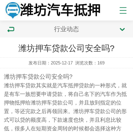
行业动态
潍坊押车贷款公司安全吗?
发布日期：2025-12-17
浏览次数：
169
潍坊押车贷款公司安全吗?
潍坊押车贷款其实就是汽车抵押贷款的一种形式，就
是有车一族想要申请贷款，将自己名下的汽车作为抵
押物抵押给潍坊押车贷款公司，并且放到指定的位
置，等还完款之后再领回来。潍坊押车贷款公司的形
式可以贷的额度高，下款速度也快，并且利息比较
低，很多人在短期资金周转的时候都会选择这种方